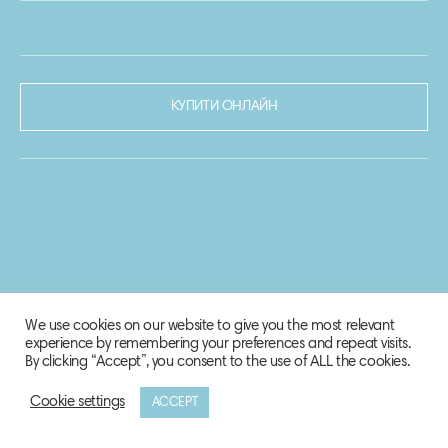
КУПИТИ ОНЛАЙН
We use cookies on our website to give you the most relevant
experience by remembering your preferences and repeat visits.
By clicking “Accept”, you consent to the use of ALL the cookies.
Cookie settings
ACCEPT
© 2020-2021 Biosphere Corporation.
Всі права захищено.