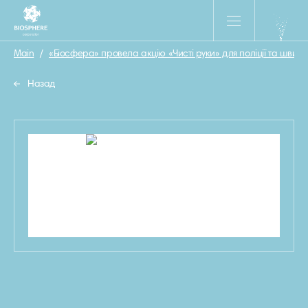
Main
/
«Біосфера» провела акцію «Чисті руки» для поліції та швид
Назад