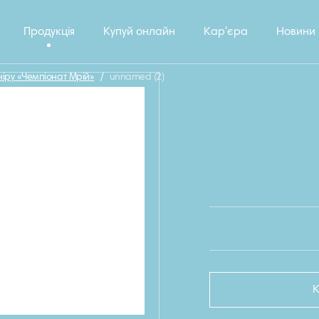
Продукція
Купуй онлайн
Кар'єра
Новини
іру «Чемпіонат Мрій»
/
unnamed (2)