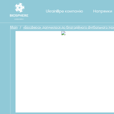
Назад
Ukraine
Про компанію
Напрямки
Main
/
«Біосфера» долучилася до благодійного футбольного турн