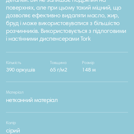
деталей. Він не залишає подряпин на
поверхнях, але при цьому такий міцний, що
дозволяє ефективно видаляти масло, жир,
бруд і може використовуватися з більшістю
розчинників. Використовується з підлоговими
і настінними диспенсерами Tork
Кількість
Товщина
Розмір
390 аркушів
65 г/м2
148 м
Матеріал
нетканний матеріал
Колір
сірий