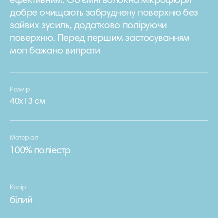
ефективним. Об'ємні волокна мікрофібри
добре очищають забруднену поверхню без
зайвих зусиль, додатково поліруючи
поверхню. Перед першим застосуванням
моп бажано випрати
Розмір
40х13 см
Матеріал
100% поліестр
Колір
білий