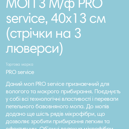
МОП З М/ф PRO
service, 40х13 см
(стрічки на 3
люверси)
Торгова марка
PRO service
Даний моп PRO service признаечний для
вологого та мокрого прибирання. Поєднуєть
у собі всі технологічні властивості і переваги
петельного бавовняного мопа. До мопів
додано ще шість рядів мікрофібри, що
дозволяє зробити прибирання легким та