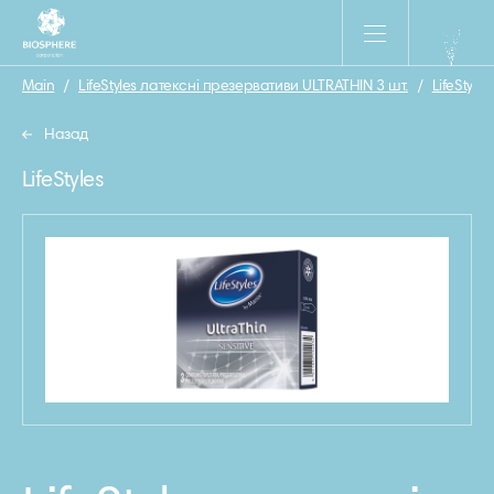
Main
/
LifeStyles латексні презервативи ULTRATHIN 3 шт.
/
LifeStyles
Назад
LifeStyles