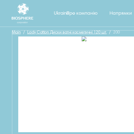
Назад
Ukraine
Про компанію
Напрямки
Main
/
Lady Cotton Диски ватні косметичнi 120 шт.
/
200