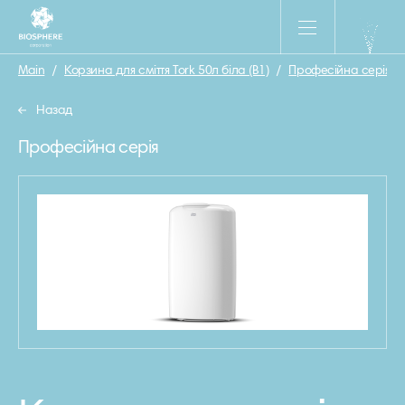
Main
/
Корзина для сміття Tork 50л біла (В1)
/
Професійна серія
/
Назад
Професійна серія