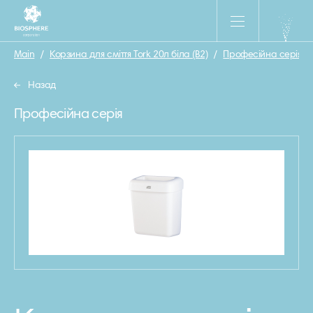
Main
/
Корзина для сміття Tork 20л біла (В2)
/
Професійна серія
/
Назад
Професійна серія