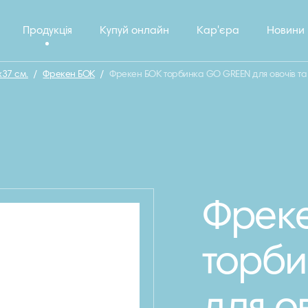
Продукція
Купуй онлайн
Кар'єра
Новини
х37 см.
/
Фрекен БОК
/
Фрекен БОК торбинка GO GREEN для овочів та 
Фрек
торб