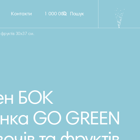
Контакти
1 000 000
Пошук
фруктів 30х37 см.
ен БОК
инка GO GREEN