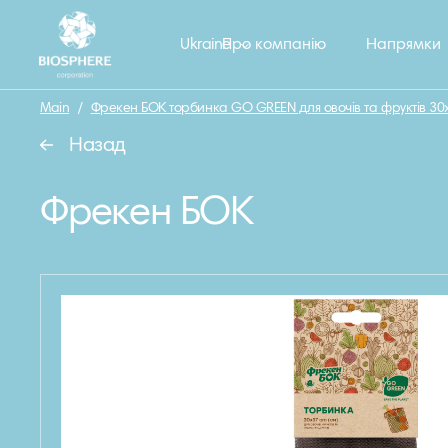
Ukraine
Про компанію
Напрямки
Main
/
Фрекен БОК торбинка GO GREEN для овочів та фруктів 30
Назад
Фрекен БОК