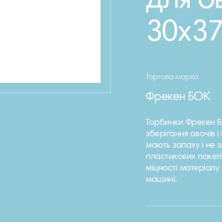
для ов
30х37
Торгова марка
Фрекен БОК
Торбинки Фрекен Бо
зберігання овочів і
мають запаху і не 
пластикових пакеті
міцності матеріалу
машині.