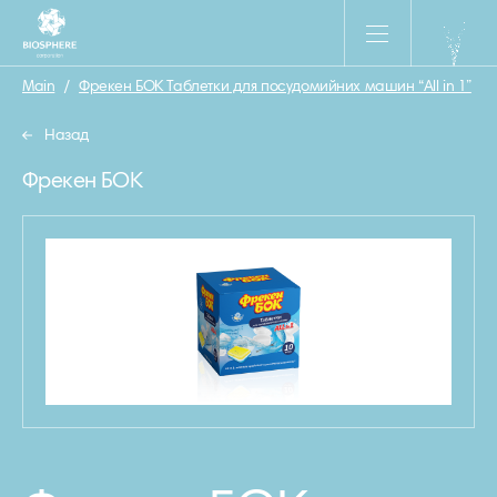
Main
/
Фрекен БОК Таблетки для посудомийних машин “All in 1”
/
Назад
Фрекен БОК