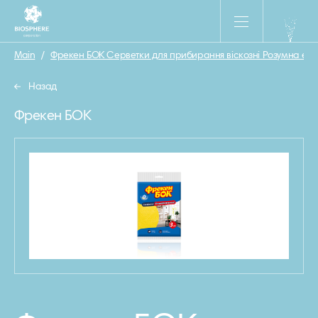
Main
/
Фрекен БОК Серветки для прибирання віскозні Розумна екон
Назад
Фрекен БОК