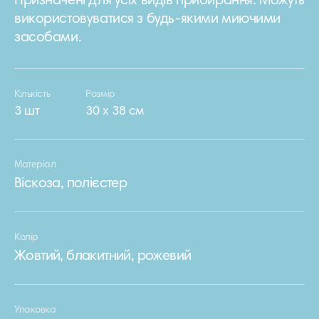
Призначені для усіх видів прибирання. Можуть
використовуватися з будь-якими миючими
засобами.
Кількість
Розмір
3 шт
30 х 38 см
Матеріал
Віскоза, полієстер
Колір
Жовтий, блакитний, рожевий
Упаковка