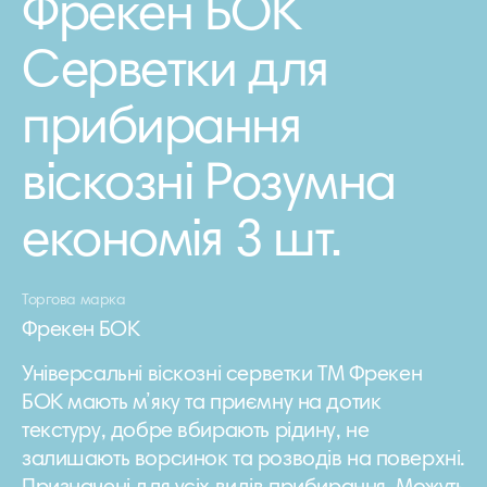
Фрекен БОК
Серветки для
прибирання
віскозні Розумна
економія 3 шт.
Торгова марка
Фрекен БОК
Універсальні віскозні серветки ТМ Фрекен
БОК мають м’яку та приємну на дотик
текстуру, добре вбирають рідину, не
залишають ворсинок та розводів на поверхні.