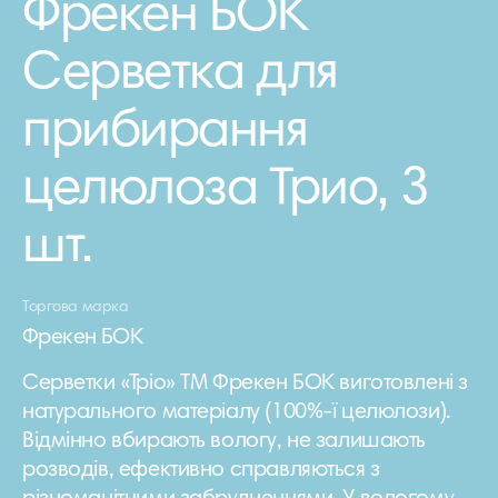
Фрекен БОК
Серветка для
прибирання
целюлоза Трио, 3
шт.
Торгова марка
Фрекен БОК
Серветки «Тріо» ТМ Фрекен БОК виготовлені з
натурального матеріалу (100%-ї целюлози).
Відмінно вбирають вологу, не залишають
розводів, ефективно справляються з