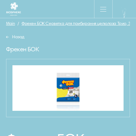
Main
/
Фрекен БОК Серветка для прибирання целюлоза Трио, 3 шт
Назад
Фрекен БОК