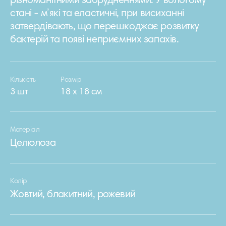
різноманітними забрудненнями. У вологому
стані - м’які та еластичні, при висиханні
затвердівають, що перешкоджає розвитку
бактерій та появі неприємних запахів.
Кількість
Розмір
3 шт
18 х 18 см
Матеріал
Целюлоза
Колір
Жовтий, блакитний, рожевий