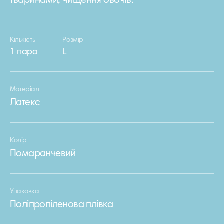
тваринами, чищення овочів.
Кількість
Розмір
1 пара
L
Матеріал
Латекс
Колір
Помаранчевий
Упаковка
Поліпропіленова плівка