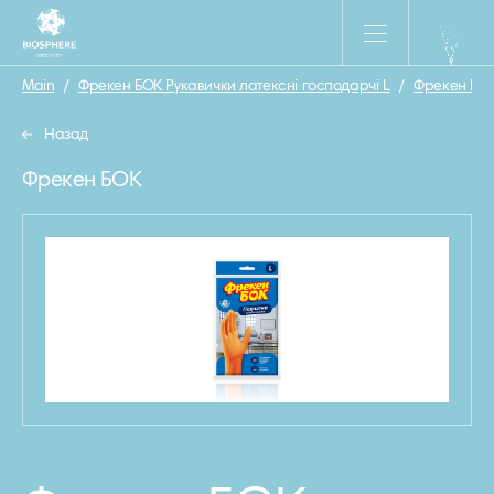
Main
/
Фрекен БОК Рукавички латексні господарчі L
/
Фрекен БО
Назад
Фрекен БОК