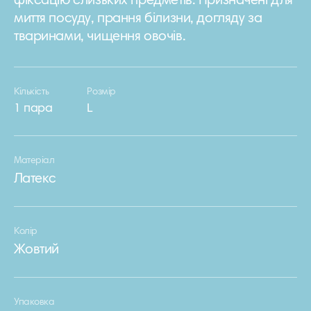
фіксацію слизьких предметів. Призначені для
миття посуду, прання білизни, догляду за
тваринами, чищення овочів.
Кількість
Розмір
1 пара
L
Матеріал
Латекс
Колір
Жовтий
Упаковка