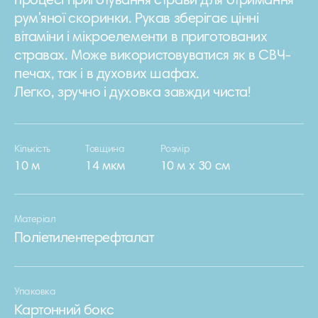
процесі приготування страви для отримання
рум'яної скоринки. Рукав зберігає цінні
вітаміни і мікроелементи в приготованих
стравах. Може використовуватися як в СВЧ-
печах, так і в духових шафах.
Легко, зручно і духовка завжди чиста!
Кількість
Товщина
Розмір
10 м
14 мкм
10 м х 30 см
Матеріал
Поліетилентерефталат
Упаковка
Картонний бокс