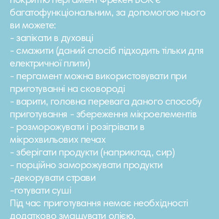
покриттю пергамент Фрекен БОК є
багатофункціональним, за допомогою нього
ви можете:
- запікати в духовці
- смажити (даний спосіб підходить тільки для
електричної плити)
- пергамент можна використовувати при
приготуванні на сковороді
- варити, головна перевага даного способу
приготування - збереження мікроелементів
- розморожувати і розігрівати в
мікрохвильових печах
- зберігати продукти (наприклад, сир)
- порційно заморожувати продукти
-декорувати страви
-готувати суші
Під час приготування немає необхідності
додатково змащувати олією.