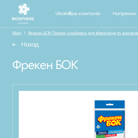
Ukraine
Про компанію
Напрямки
Main
/
Фрекен БОК Пакети-слайдери для зберігання та заморожу
Назад
Фрекен БОК