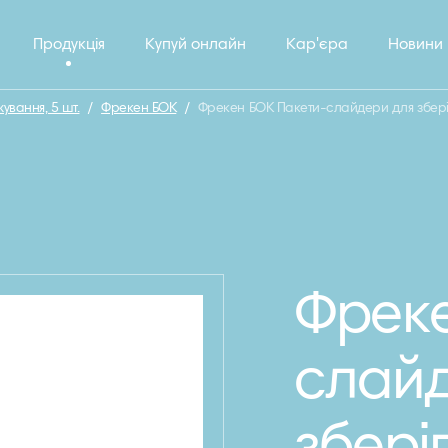
Продукція
Купуй онлайн
Кар'єра
Новини
вання, 5 шт.
/
Фрекен БОК
/
Фрекен БОК Пакети-слайдери для зберіг
Фреке
слайд