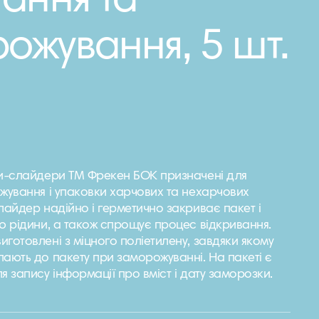
гання та
ожування, 5 шт.
ти-слайдери ТМ Фрекен БОК призначені для
жування і упаковки харчових та нехарчових
лайдер надійно і герметично закриває пакет і
ю рідини, а також спрощує процес відкривання.
готовлені з міцного поліетилену, завдяки якому
ають до пакету при заморожуванні. На пакеті є
я запису інформації про вміст і дату заморозки.