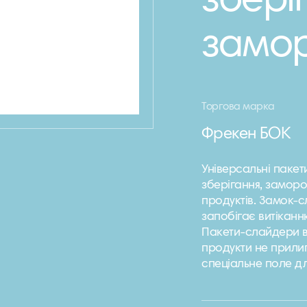
збері
замор
Торгова марка
Фрекен БОК
Універсальні паке
зберігання, заморо
продуктів. Замок-с
запобігає витіканн
Пакети-слайдери ви
продукти не прилип
спеціальне поле дл