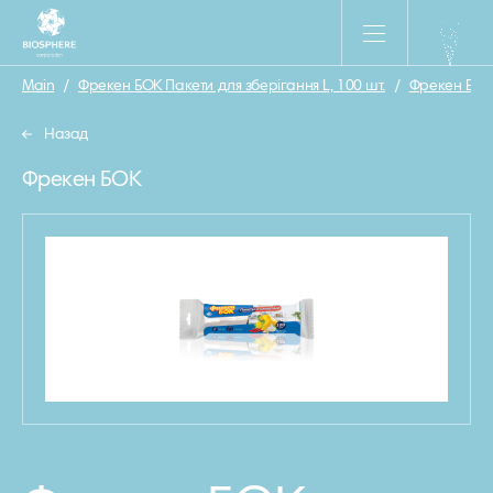
Main
/
Фрекен БОК Пакети для зберігання L, 100 шт.
/
Фрекен БОК
Назад
Фрекен БОК