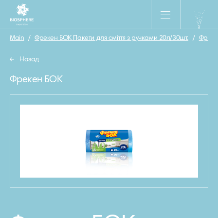
Main
/
Фрекен БОК Пакети для сміття з ручками 20л/30шт.
/
Фреке
Назад
Фрекен БОК