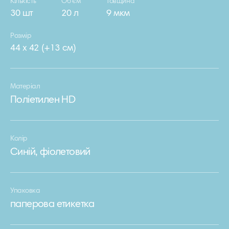
Кількість
Об’єм
Товщина
30 шт
20 л
9 мкм
Розмір
44 х 42 (+13 см)
Матеріал
Поліетилен HD
Колір
Cиній, фіолетовий
Упаковка
паперова етикетка