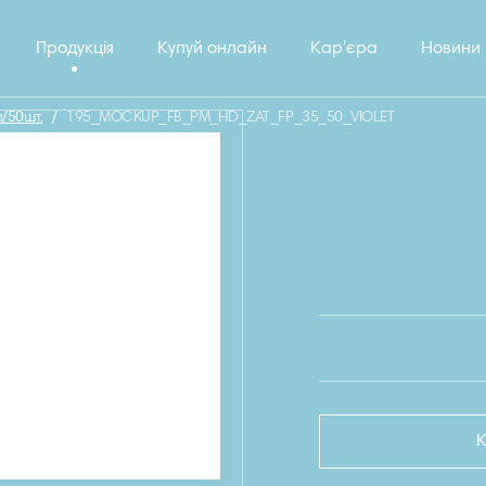
Продукція
Купуй онлайн
Кар'єра
Новини
л/50шт.
/
195_MOCKUP_FB_PM_HD_ZAT_FP_35_50_VIOLET