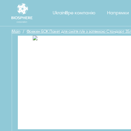
Назад
Ukraine
Про компанію
Напрямки
Main
/
Фрекен БОК Пакет для сміття п/е з затяжкою Стандарт 35