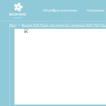
Назад
Ukraine
Про компанію
Напрямки
Main
/
Фрекен БОК Пакет для сміття п/е з затяжкою МАХ 70л/10шт