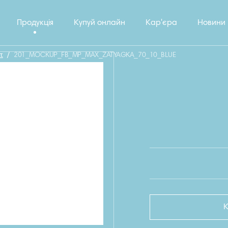
Продукція
Купуй онлайн
Кар'єра
Новини
.
/
201_MOCKUP_FB_MP_MAX_ZATYAGKA_70_10_BLUE