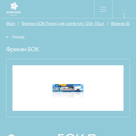
Main
/
Фрекен БОК Пакет для смiття п/е 120л 10шт.
/
Фрекен БОК
Назад
Фрекен БОК