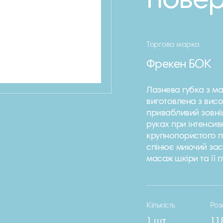
повер
Торгова марка
Фрекен БОК
Лазнева губка з м
виготовлена з вис
привабливий зовніш
руках при інтенсив
крупнопористого п
спінює миючий зас
масаж шкіри та її 
Кількість
Роз
1 шт
11