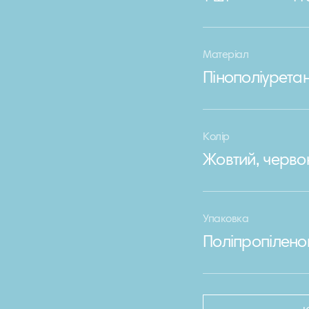
Матеріал
Пінополіурета
Колір
Жовтий, черво
Упаковка
Поліпропілено