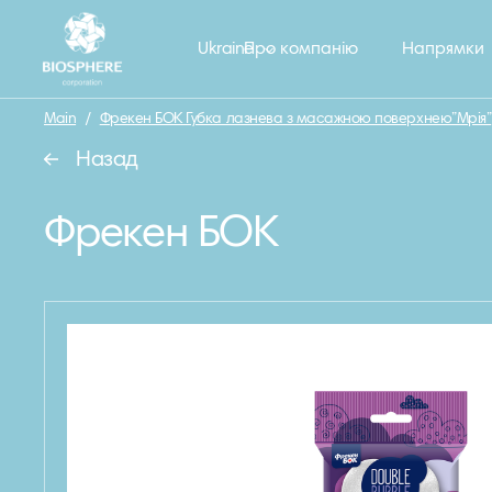
Ukraine
Про компанію
Напрямки
Main
/
Фрекен БОК Губка лазнева з масажною поверхнею”Мрія”
Назад
Фрекен БОК