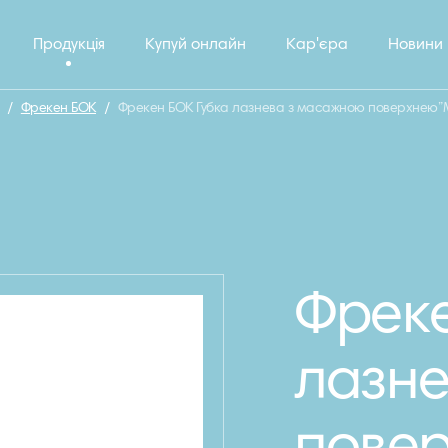
Продукція
Купуй онлайн
Кар'єра
Новини
/
Фрекен БОК
/
Фрекен БОК Губка лазнева з масажною поверхнею”М
Фреке
лазне