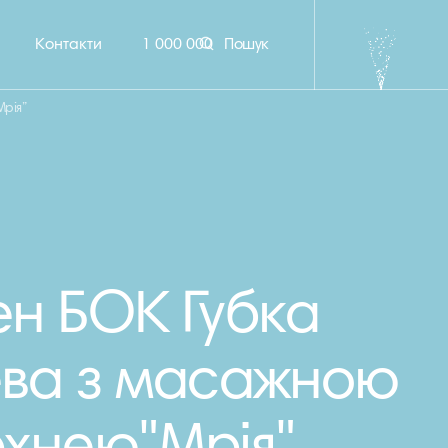
Контакти
1 000 000
Пошук
рія”
н БОК Губка
ва з масажною