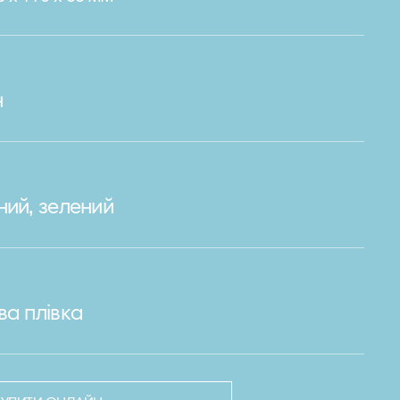
н
ний, зелений
ва плівка