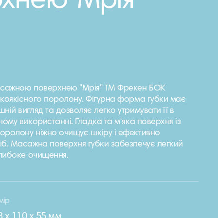
хнею"Мрія"
асажною поверхнею "Мрія" ТМ Фрекен БОК
окоякісного поролону. Фігурна форма губки має
ній вигляд та дозволяє легко утримувати її в
ному використанні. Гладка та м'яка поверхня із
оролону ніжно очищує шкіру і ефективно
іб. Масажна поверхня губки забезпечує легкий
глибоке очищення.
мір
8 х 110 х 55 мм