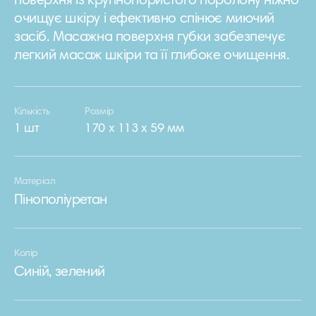
поверхня із крупнопористого поролону ніжно
очищує шкіру і ефективно спінює миючий
засіб. Масажна поверхня губки забезпечує
легкий масаж шкіри та її глибоке очищення.
Кількість
Розмір
1 шт
170 х 113 х 59 мм
Матеріал
Пінополіуретан
Колір
Cиній, зелений