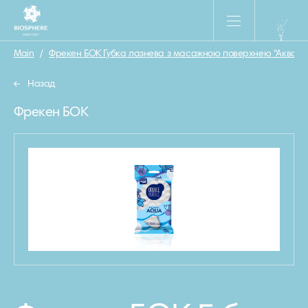
Main
/
Фрекен БОК Губка лазнева з масажною поверхнею “Аква”
Назад
Фрекен БОК