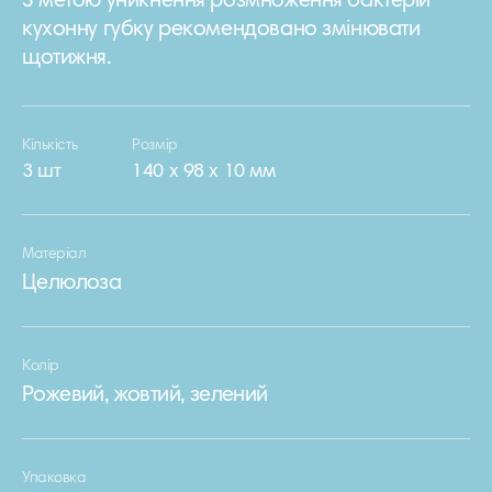
З метою уникнення розмноження бактерій
кухонну губку рекомендовано змінювати
щотижня.
Кількість
Розмір
3 шт
140 х 98 х 10 мм
Матеріал
Целюлоза
Колір
Рожевий, жовтий, зелений
Упаковка