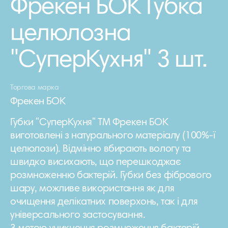
Фрекен БОК Губка
целюлозна
"СуперКухня" 3 шт.
Торгова марка
Фрекен БОК
Губки "СуперКухня" ТМ Фрекен БОК
виготовлені з натурального матеріалу (100%-ї
целюлози). Відмінно вбирають вологу та
швидко висихають, що перешкоджає
розмноженню бактерій. Губки без фібрового
шару, можливе використання як для
очищення делікатних поверхонь, так і для
універсального застосування.