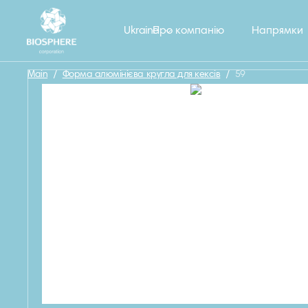
Назад
Ukraine
Про компанію
Напрямки
Main
/
Форма алюмінієва кругла для кексів
/
59