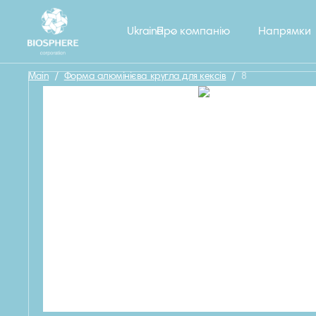
Назад
Ukraine
Про компанію
Напрямки
Main
/
Форма алюмінієва кругла для кексів
/
8