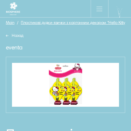
Main
/
Пластикові дудки-язички з картонним декором “Hello Kitty”
/
Назад
eventa