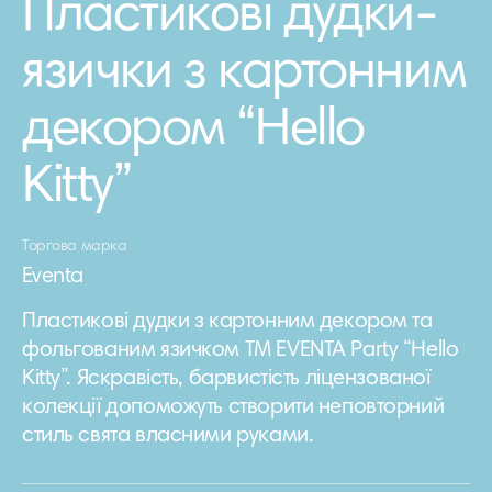
Пластикові дудки-
язички з картонним
декором “Hello
Kitty”
Торгова марка
Eventa
Пластикові дудки з картонним декором та
фольгованим язичком TM EVENTA Party “Hello
Kitty”. Яскравість, барвистість ліцензованої
колекції допоможуть створити неповторний
стиль свята власними руками.