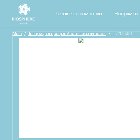
Назад
Ukraine
Про компанію
Напрямки
Main
/
Товари для професійного використання
/
17202600