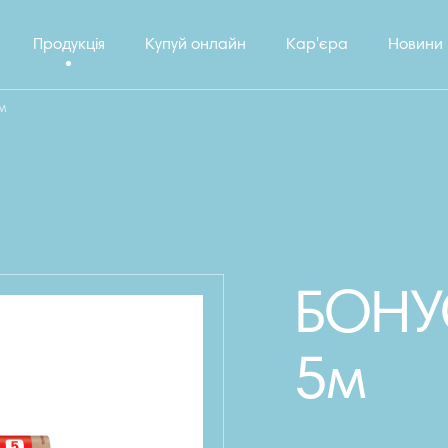
Продукція
Купуй онлайн
Кар'єра
Новини
м
БОНУ
5м