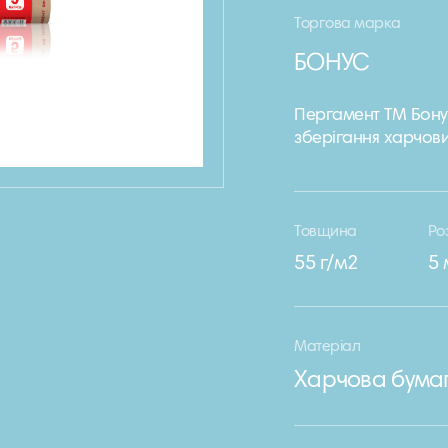
Торгова марка
БОНУС
Пергамент ТМ Бонус
зберігання харчови
Товщина
Ро
55 г/м2
5 
Матеріал
Харчова бума