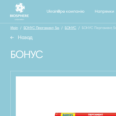
Ukraine
Про компанію
Напрямки
Main
/
БОНУС Пергамент, 5м
/
БОНУС
/
БОНУС Пергамент, 5
Назад
БОНУС