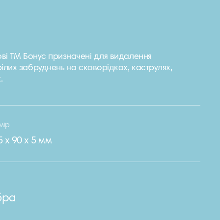
ові ТМ Бонус призначені для видалення
ілих забруднень на сковорідках, каструлях,
.
мір
5 х 90 х 5 мм
бра