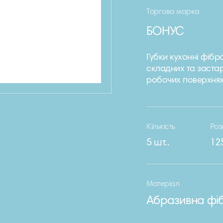
Торгова марка
БОНУС
Губки кухонні фібр
складних та застар
робочих поверхнях
Кількість
Роз
5 шт..
12
Матеріал
Абразивна фі