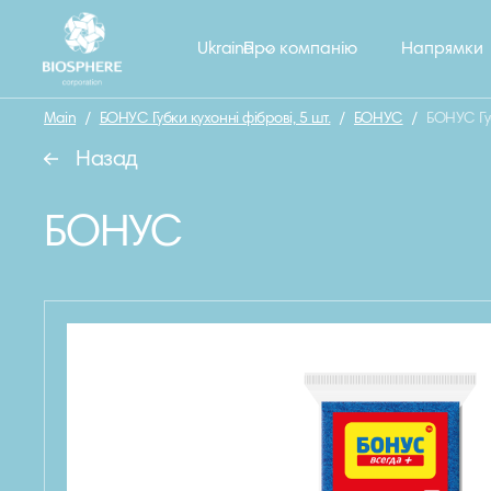
Ukraine
Про компанію
Напрямки
Main
/
БОНУС Губки кухонні фіброві, 5 шт.
/
БОНУС
/
БОНУС Губ
Назад
БОНУС