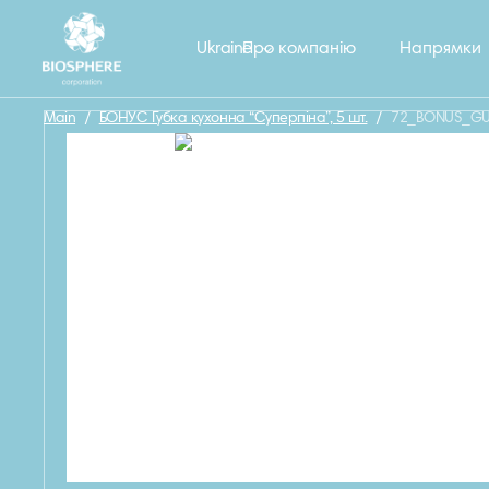
Назад
Ukraine
Про компанію
Напрямки
Main
/
БОНУС Губка кухонна “Суперпіна”, 5 шт.
/
72_BONUS_GUB