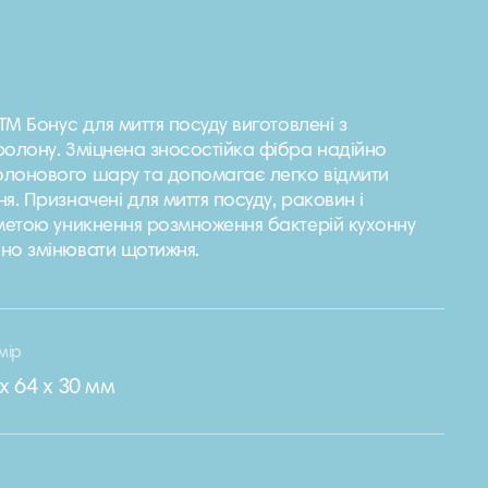
 ТМ Бонус для миття посуду виготовлені з
ролону. Зміцнена зносостійка фібра надійно
лонового шару та допомагає легко відмити
я. Призначені для миття посуду, раковин і
 метою уникнення розмноження бактерій кухонну
но змінювати щотижня.
мір
 х 64 х 30 мм