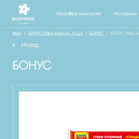
Ukraine
Про компанію
Напрямки
Main
/
БОНУС Губка кухонна, 10 шт.
/
БОНУС
/
БОНУС Губка ку
Назад
БОНУС