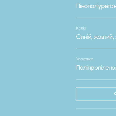
Пінополіурета
Колір
Синій, жовтий
Упаковка
Поліпропілено