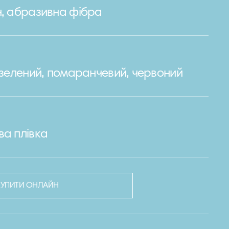
н, абразивна фібра
, зелений, помаранчевий, червоний
ва плівка
КУПИТИ ОНЛАЙН