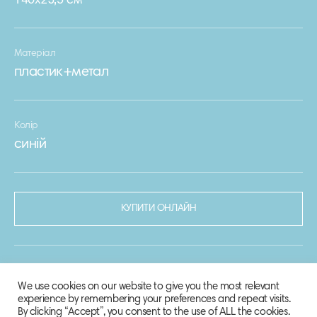
140х23,5 см
Матеріал
пластик+метал
Колір
синій
КУПИТИ ОНЛАЙН
We use cookies on our website to give you the most relevant
experience by remembering your preferences and repeat visits.
By clicking “Accept”, you consent to the use of ALL the cookies.