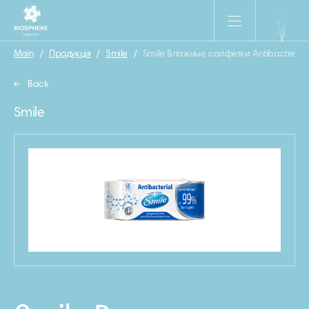
Main
/
Продукція
/
Smile
/
Smile Влажные салфетки Antibacterial
Back
Smile