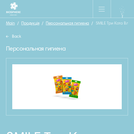
Main
/
Продукція
/
Персональная гигиена
/
SMILE Три Кота Вла
Back
Персональная гигиена