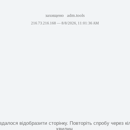
захищено
adm.tools
216.73.216.168 —
8/8/2026, 11:01:36 AM
вдалося відобразити сторінку. Повторіть спробу через кі
хвилин.