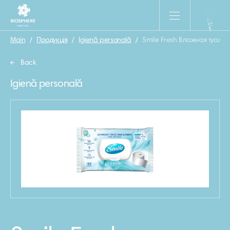
Main
/
Продукція
/
Igienă personală
/
Smile Fresh Влажная туалет
Back
Igienă personală