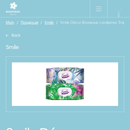
Main
/
Продукція
/
Smile
/
Smile Décor Влажные салфетки Tropics,
Back
Smile