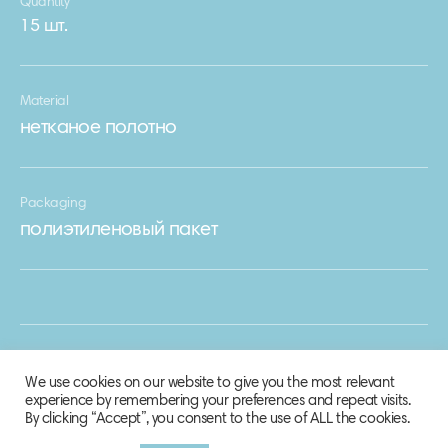
Quantity
15 шт.
Material
нетканое полотно
Packaging
полиэтиленовый пакет
We use cookies on our website to give you the most relevant
experience by remembering your preferences and repeat visits.
By clicking “Accept”, you consent to the use of ALL the cookies.