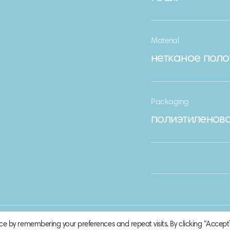
Material
нетканое поло
Packaging
полиэтиленова
ce by remembering your preferences and repeat visits. By clicking “Accept”