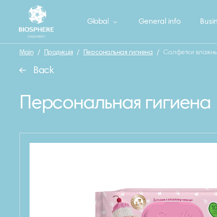
Global
General info
Busin
Main
/
Продукція
/
Персональная гигиена
/
Салфетки влажные
Back
Персональная гигиена