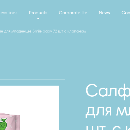
ess lines
Products
Corporate life
News
Con
 для младенцев Smile baby 72 шт. с клапаном
Салф
для м