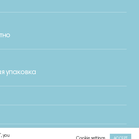
тно
я упаковка
, you
Cookie settings
ACCEPT