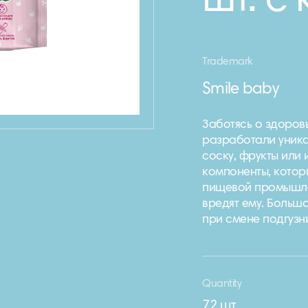
шт. с
Trademark
Smile baby
Заботясь о здоров
разработали уника
соску, фрукты или 
компоненты, которы
пищевой промышлен
вредят ему. Больш
при смене подгузн
Quantity
72 шт.