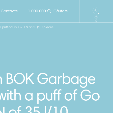
Contacte
1 000 000
Căutare
puff of Go GREEN of 35 l/10 pieces.
n BOK Garbage
ith a puff of Go