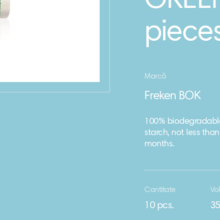
GREEN
pieces
Marcă
Freken BOK
100% biodegradabl
starch, not less th
months.
Cantitate
Vo
10 pcs.
35