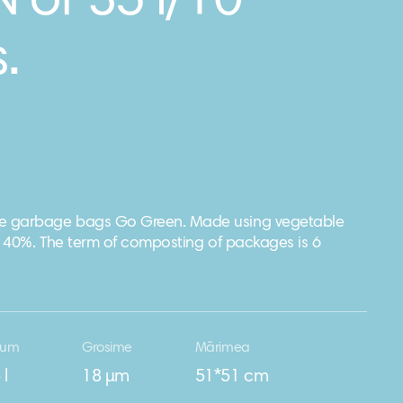
 of 35 l/10
.
e garbage bags Go Green. Made using vegetable
an 40%. The term of composting of packages is 6
lum
Grosime
Mărimea
 l
18 μm
51*51 cm