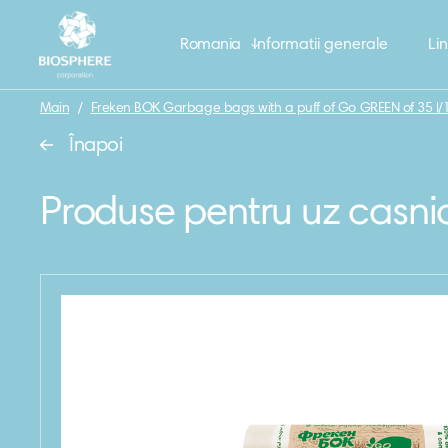
Romania
Informatii generale
Lin
Main
/
Freken BOK Garbage bags with a puff of Go GREEN of 35 l/1
Înapoi
Produse pentru uz casni