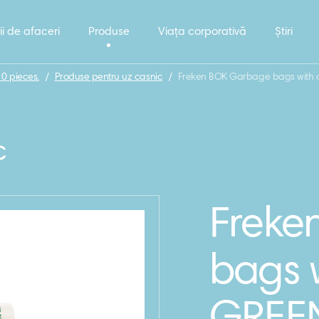
ii de afaceri
Produse
Viața corporativă
Știri
0 pieces.
/
Produse pentru uz casnic
/
Freken BOK Garbage bags with a 
c
Freke
bags w