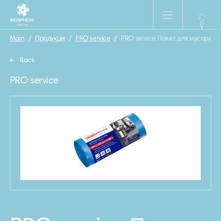
Main
/
Продукція
/
PRO service
/
PRO service Пакет для мусора S
Back
PRO service