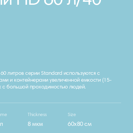
й HD 60 л/40
 60 литров серии Standard используются с
ми и контейнерами увеличенной емкости (15-
ах с большой проходимостью людей.
ume
Thickness
Size
 л
8 мкм
60х80 см