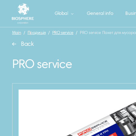
Global
General info
Busin
Main
/
Продукція
/
PRO service
/
PRO service Пакет для мусора
Back
PRO service