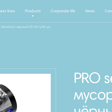
ess lines
Products
Corporate life
News
Con
 Standard чёрный HD 60 л/40 шт.
PRO s
мусор