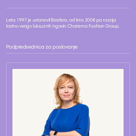
Leta 1997 je ustanovil Biosfero, od leta 2008 pa razvija
lastno verigo luksuznih trgovin Charisma Fashion Group.
Podpredsednica za poslovanje