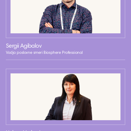
Sergii Agibalov
Vodja poslovne smeri Biosphere Professional