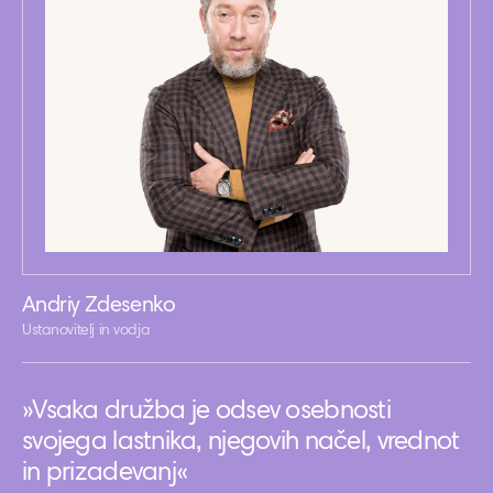
Andriy Zdesenko
Ustanovitelj in vodja
»Vsaka družba je odsev osebnosti
svojega lastnika, njegovih načel, vrednot
in prizadevanj«