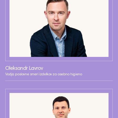
Oleksandr Lavrov
Vodja poslovne smeri izdelkov za osebno higieno