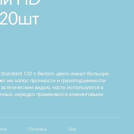
ый HD
/20шт
e Standard 120 л белого цвета имеют большую
ает им запас прочности и грузоподъемности.
эстетическим видом, часто используются в
ечных, нередко применяются клининговыми
ume
Thickness
Size