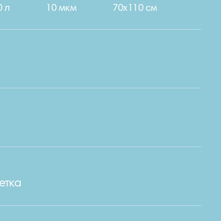
0 л
10 мкм
70х110 см
етка