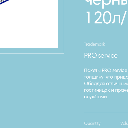
черн
120л
Trademark
PRO service
Пакеты PRO servic
толщину, что прид
Обладая отличным 
гостиницах и прач
службами.
Quantity
Vol