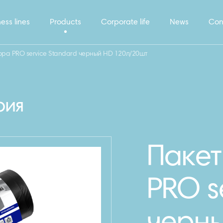
ess lines
Products
Corporate life
News
Con
ора PRO service Standard черный HD 120л/20шт
рия
Пакет
PRO s