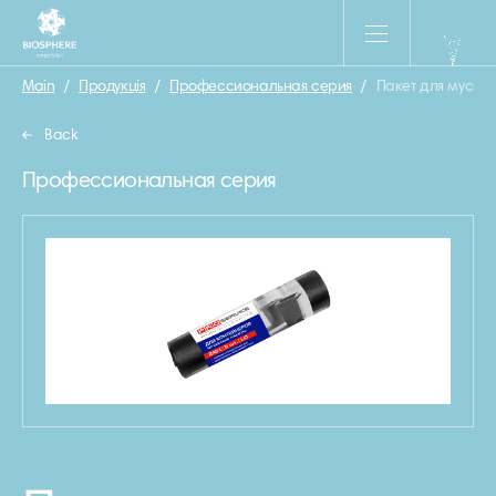
Main
/
Продукція
/
Профессиональная серия
/
Пакет для мусор
Back
Профессиональная серия