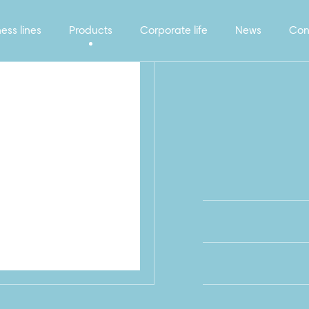
ess lines
Products
Corporate life
News
Con