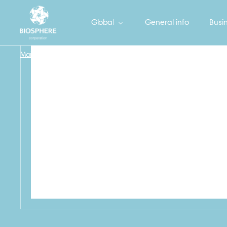
Global
General info
Busin
Main
/
NOVITA Delicate Ватные палочки в ПЭ 200 шт.
/
55