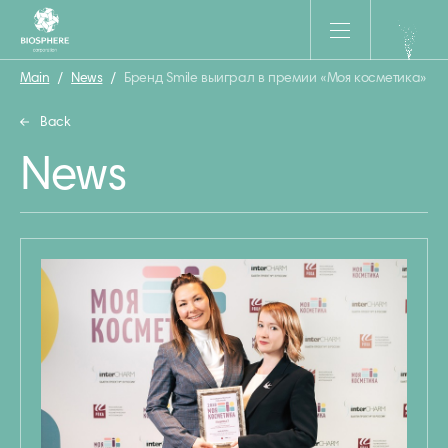
Main
/
News
/
Бренд Smile выиграл в премии «Моя косметика»
Back
News