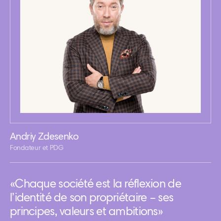
Andriy Zdesenko
Fondateur et PDG
«Chaque société est la réflexion de
l’identité de son propriétaire – ses
principes, valeurs et ambitions»