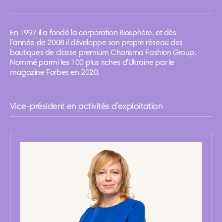
En 1997 il a fondé la corporation Biosphère, et dès
l’année de 2008 il développe son propre réseau des
boutiques de classe premium Charisma Fashion Group.
Nommé parmi les 100 plus riches d'Ukraine par le
magazine Forbes en 2020.
Vice-président en activités d’exploitation