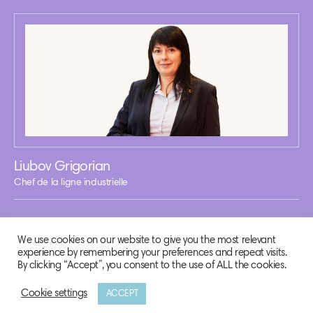
Liubov Grigorian
Chef de la ligne industrielle
We use cookies on our website to give you the most relevant
experience by remembering your preferences and repeat visits.
By clicking “Accept”, you consent to the use of ALL the cookies.
Cookie settings
ACCEPT
© 2020 Biosphere Corporation.
All rights reserved.